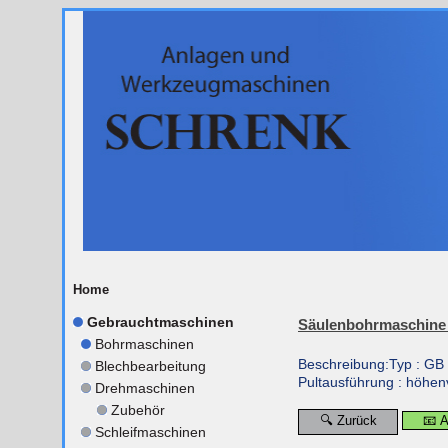
Home
Gebrauchtmaschinen
Säulenbohrmaschin
Bohrmaschinen
Beschreibung:Typ : GB 
Blechbearbeitung
Pultausführung : höhenv
Drehmaschinen
Zubehör
🔍 Zurück
📧 
Schleifmaschinen