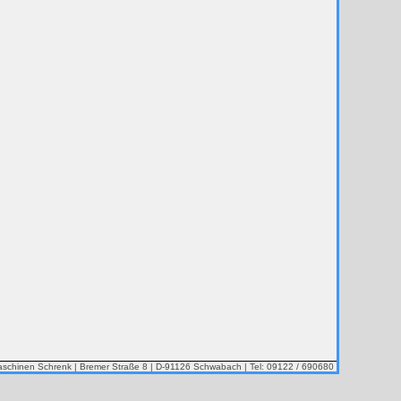
chinen Schrenk | Bremer Straße 8 | D-91126 Schwabach | Tel: 09122 / 690680