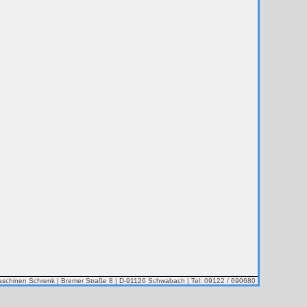
chinen Schrenk | Bremer Straße 8 | D-91126 Schwabach | Tel: 09122 / 690680